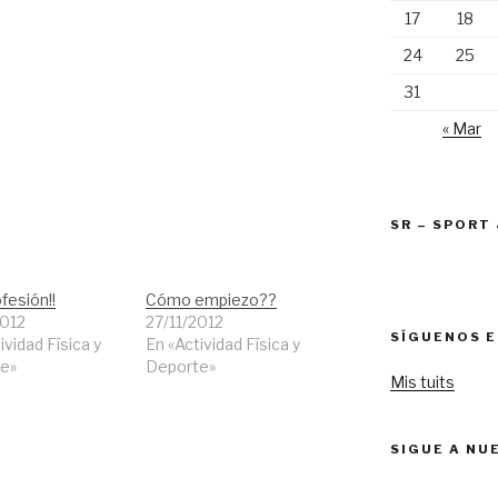
17
18
24
25
31
« Mar
SR – SPORT
fesión!!
Cómo empiezo??
2012
27/11/2012
SÍGUENOS E
ividad Física y
En «Actividad Física y
e»
Deporte»
Mis tuits
SIGUE A NU