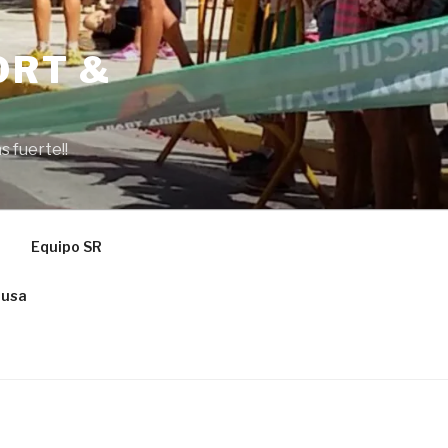
ORT &
s fuerte!!
Equipo SR
ausa