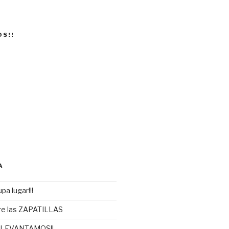
OS!!
A
pa lugar!!!
re las ZAPATILLAS
 LEVANTAMOS!!