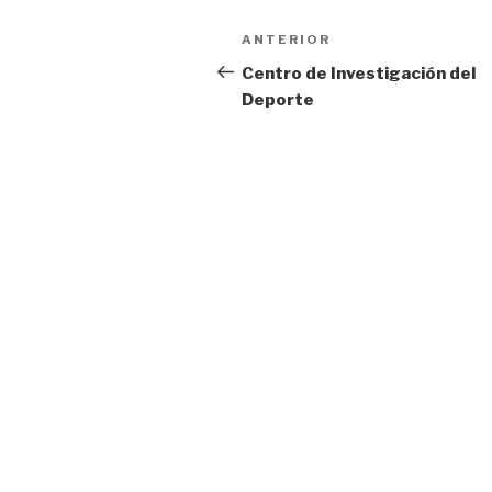
Navegación
Entrada
ANTERIOR
de
anterior:
Centro de Investigación del
Deporte
entradas