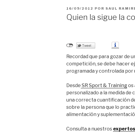
PUBLICADO
16/09/2012
POR
SAUL RAMIR
EL
Quien la sigue la c
Recordad que para gozar de una
competición, se debe hacer eje
programada y controlada por u
Desde
SR Sport & Training
os 
personalizado a la medida de 
una correcta cuantificación d
sobre la persona que lo practi
alimentación y suplementaci
Consulta a nuestros
experto