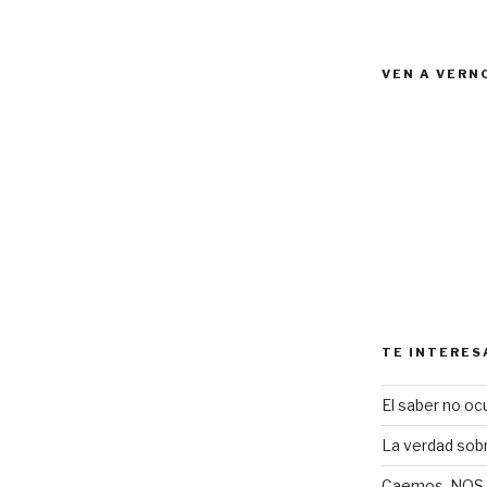
VEN A VERN
TE INTERES
El saber no ocu
La verdad sob
Caemos, NOS