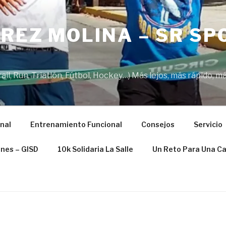
REZ MOLINA – SR SP
il, Run, Triatlón, Fútbol, Hockey…) Más lejos, más rápido, má
nal
Entrenamiento Funcional
Consejos
Servicio
ones – GISD
10k Solidaria La Salle
Un Reto Para Una C