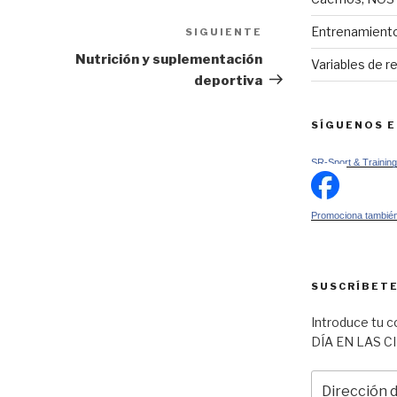
Entrenamiento
SIGUIENTE
Siguiente
entrada
Nutrición y suplementación
Variables de r
deportiva
SÍGUENOS 
SR-Sport & Training
Promociona también
SUSCRÍBETE
Introduce tu c
DÍA EN LAS C
Dirección