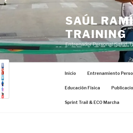
Saltar
al
SAÚL RAMÍ
contenido
TRAINING
Entrenador Personal (Salud, Tra
Inicio
Entrenamiento Perso
Educación Física
Publicaci
Sprint Trail & ECO Marcha