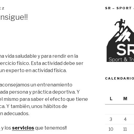
SR – SPORT
EZ
onsigue!!
 vida saludable y para rendir en la
rcicio físico. Esta actividad debe ser
n experto en actividad física.
CALENDARI
aconsejamos un entrenamiento
cada persona y práctica deportiva. Y
L
M
el mismo para saber el efecto que tiene
ca. Y también, unos hábitos de
ón adecuados.
3
4
s
y los
servicios
que tenemos!!
10
11