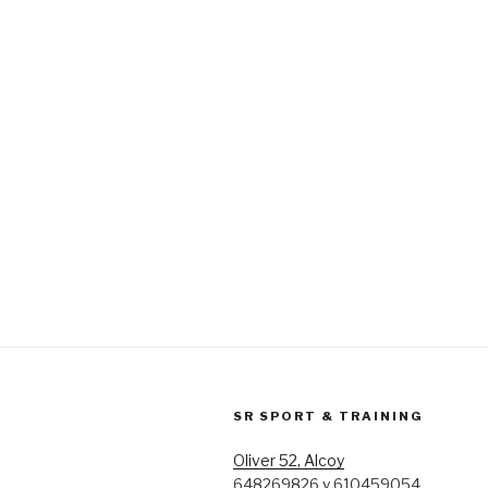
SR SPORT & TRAINING
Oliver 52, Alcoy
648269826 y 610459054