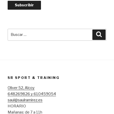
electrónico
Subscribir
Buscar
Busca
por:
SR SPORT & TRAINING
Oliver 52, Alcoy
648269826 y 610459054
saul@saulramirez.es
HORARIO
Mañanas: de 7 a 11h