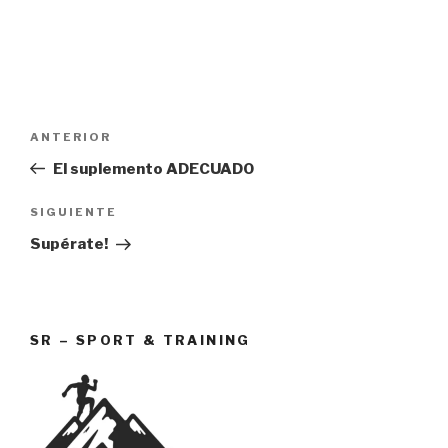
Navegación
Entrada
ANTERIOR
de
anterior:
El suplemento ADECUADO
entradas
Siguiente
SIGUIENTE
entrada
Supérate!
SR – SPORT & TRAINING