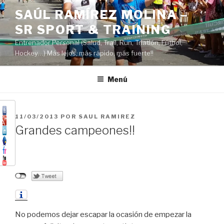
Saltar
SAÚL RAMÍREZ MOLINA –
al
SR SPORT & TRAINING
contenido
Entrenador Personal (Salud, Trail, Run, Triatlón, Fútbol,
Hockey…) Más lejos, más rápido, más fuerte!!
Menú
PUBLICADO
11/03/2013
POR
SAUL RAMIREZ
EL
Grandes campeones!!
No podemos dejar escapar la ocasión de empezar la