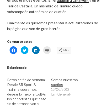
en dos grandes eventos. En el
duatlón d’Ontinyent
y en el
Trail de Castalla
. Un miembro de Trimuro quedó
subcampeón autonómico de duatlón.
Finalmente os queremos presentar la actualizaciones de
la página que son de gran interés…
Comparte esto:
H
H
H
H
Más
a
a
a
a
z
z
z
z
c
c
c
c
l
l
l
l
i
i
i
i
c
c
c
c
Relacionado
p
p
p
p
a
a
a
a
r
r
r
r
a
a
a
a
Retos de fin de semana!!
Somos nuestros
c
c
c
i
o
o
o
m
Desde SR Sport &
sueños
m
m
m
p
Training queremos
p
p
p
r
16/06/2012
a
a
a
i
desear lo mejor a tod@s
En «General»
r
r
r
m
t
t
t
i
los deportistas que este
i
i
i
r
fin de semana van a
r
r
r
(
e
e
e
S