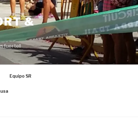
ORT &
s fuerte!!
Equipo SR
ausa