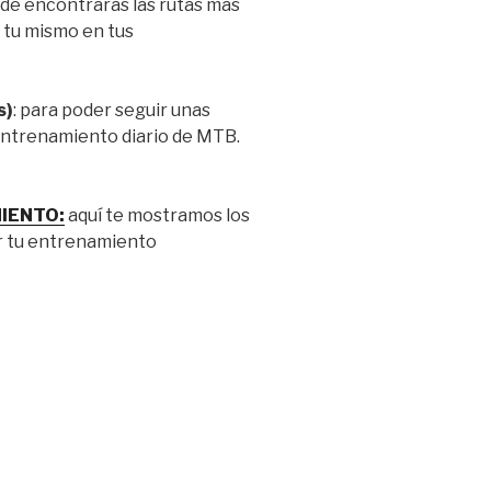
nde encontrarás las rutas más
 tu mismo en tus
s)
: para poder seguir unas
 entrenamiento diario de MTB.
MIENTO:
aquí te mostramos los
r tu entrenamiento