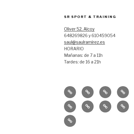
SR SPORT & TRAINING
Oliver 52, Alcoy
648269826 y 610459054
saul@saulramirez.es
HORARIO
Mañanas: de 7 a 11h
Tardes: de 16 a 21h
Inicio
Entrenamiento
Entrenamien
Conse
Personal
Funcional
Equipo
Educación
Publicacione
10k
SR
Física
–
Solida
Sprint
GISD
La
Trail
Salle
&