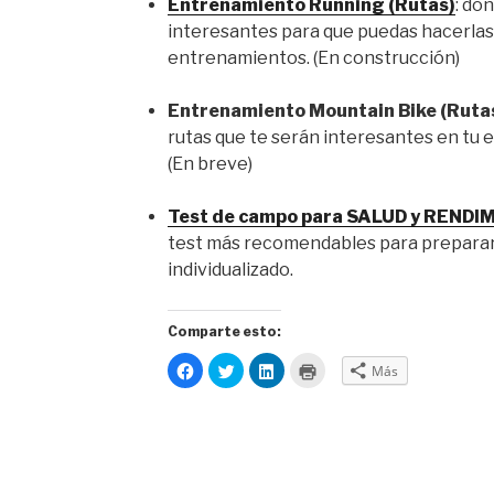
Entrenamiento Running (Rutas)
: do
interesantes para que puedas hacerlas
entrenamientos. (En construcción)
Entrenamiento Mountain Bike (Ruta
rutas que te serán interesantes en tu
(En breve)
Test de campo para SALUD y RENDI
test más recomendables para prepara
individualizado.
Comparte esto:
H
H
H
H
Más
a
a
a
a
z
z
z
z
c
c
c
c
l
l
l
l
i
i
i
i
c
c
c
c
p
p
p
p
a
a
a
a
r
r
r
r