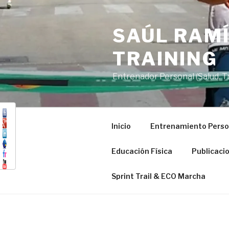
Saltar
al
SAÚL RAMÍ
contenido
TRAINING
Entrenador Personal (Salud, Tra
Inicio
Entrenamiento Perso
Educación Física
Publicaci
Sprint Trail & ECO Marcha