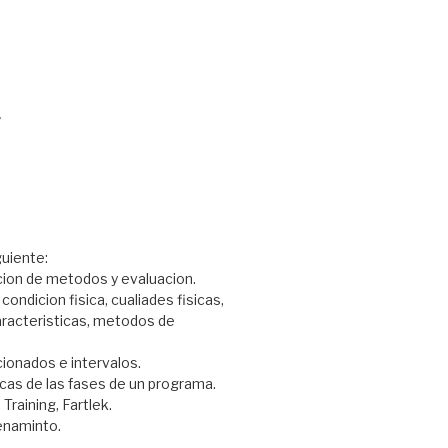
»
guiente:
acion de metodos y evaluacion.
 condicion fisica, cualiades fisicas,
 caracteristicas, metodos de
ionados e intervalos.
icas de las fases de un programa.
Training, Fartlek.
enaminto.