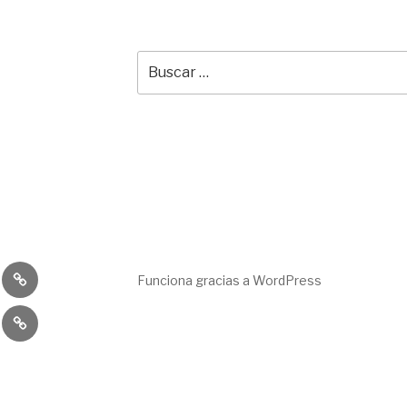
Buscar
por:
to
jos
Servicio
Funciona gracias a WordPress
s
Un
ria
Reto
Para
Una
Causa