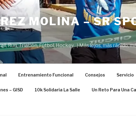
REZ MOLINA – SR SP
il, Run, Triatlón, Fútbol, Hockey…) Más lejos, más rápido, má
nal
Entrenamiento Funcional
Consejos
Servicio
ones – GISD
10k Solidaria La Salle
Un Reto Para Una C