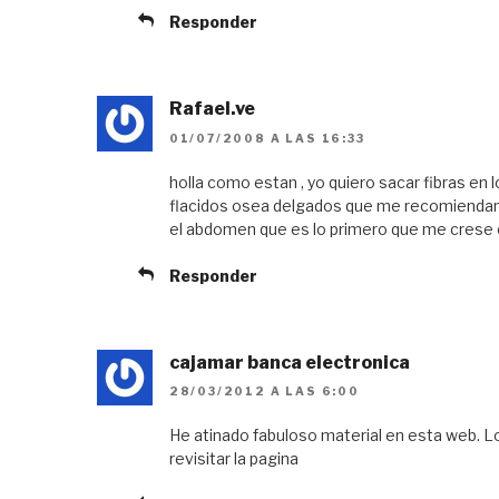
n
a
n
a
n
a
Responder
n
u
n
u
e
u
e
v
e
v
a
v
a
)
a
)
)
Rafael.ve
01/07/2008 A LAS 16:33
holla como estan , yo quiero sacar fibras en
flacidos osea delgados que me recomiendan 
el abdomen que es lo primero que me crese
Responder
cajamar banca electronica
28/03/2012 A LAS 6:00
He atinado fabuloso material en esta web. Lo
revisitar la pagina