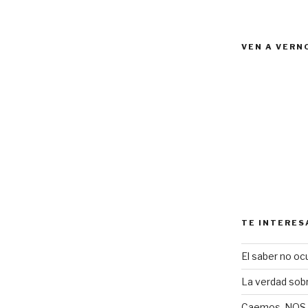
VEN A VERN
TE INTERES
El saber no ocu
La verdad sob
Caemos, NOS