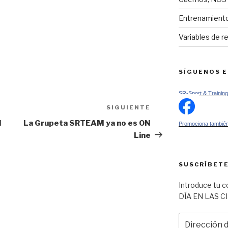
Entrenamiento
Variables de r
SÍGUENOS 
SR-Sport & Training
SIGUIENTE
Siguiente
entrada
l
La Grupeta SRTEAM ya no es ON
Promociona también
Line
SUSCRÍBETE
Introduce tu c
DÍA EN LAS C
Dirección