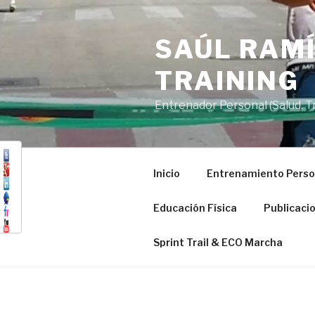
Saltar
al
SAÚL RAMÍ
contenido
TRAINING
Entrenador Personal (Salud, Tra
Inicio
Entrenamiento Perso
Educación Física
Publicaci
Sprint Trail & ECO Marcha