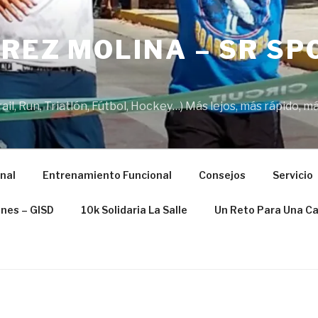
REZ MOLINA – SR SP
il, Run, Triatlón, Fútbol, Hockey…) Más lejos, más rápido, má
nal
Entrenamiento Funcional
Consejos
Servicio
ones – GISD
10k Solidaria La Salle
Un Reto Para Una C