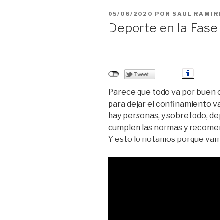
PUBLICADO
05/06/2020
POR
SAUL RAMIR
EL
Deporte en la Fase
Parece que todo va por buen c
para dejar el confinamiento va
hay personas, y sobretodo, de
cumplen las normas y recomend
Y esto lo notamos porque va