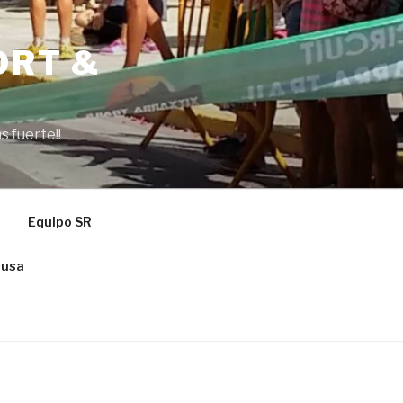
ORT &
s fuerte!!
Equipo SR
ausa