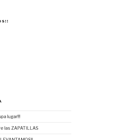
OS!!
A
pa lugar!!!
re las ZAPATILLAS
 LEVANTAMOS!!