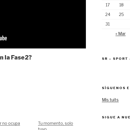
17
18
24
25
31
« Mar
n la Fase2?
SR – SPORT
SÍGUENOS E
Mis tuits
SIGUE A NU
r no ocupa
Tu momento, solo
tuyo...