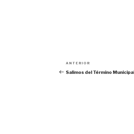
Navegación
Entrada
ANTERIOR
de
anterior:
Salimos del Término Municipa
entradas