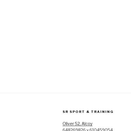
SR SPORT & TRAINING
Oliver 52, Alcoy
648269826 y 610459054