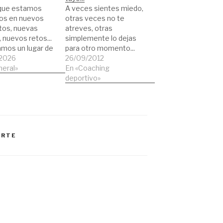
que estamos
A veces sientes miedo,
os en nuevos
otras veces no te
tos, nuevas
atreves, otras
 nuevos retos...
simplemente lo dejas
amos un lugar de
para otro momento...
 para estar al día
2026
Pero recuerda,
26/09/2012
 últimos métodos
neral»
solamente tu,
En «Coaching
renamiento para
únicamente tu eres
deportivo»
ol. Hay formación
dueño de tus sueños,
s preparadores
de tus logros, de tu
 para los
trabajo, de tu esfuerzo...
adores de fútbol
Nadie dijo que fuera
ara los
fácil, nadie te va a
ORTE
es... Espero que
regalar nada. Todo
 de…
depende de…