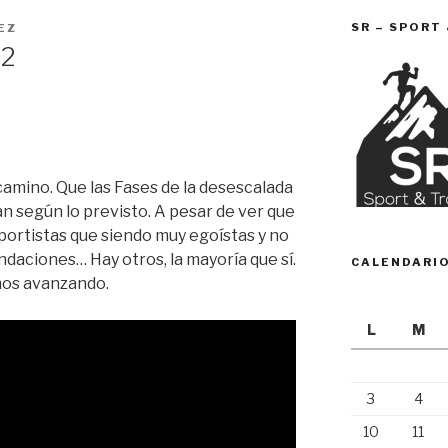
SR – SPORT
EZ
 2
amino. Que las Fases de la desescalada
n según lo previsto. A pesar de ver que
portistas que siendo muy egoístas y no
aciones… Hay otros, la mayoría que sí.
CALENDARI
mos avanzando.
L
M
3
4
10
11