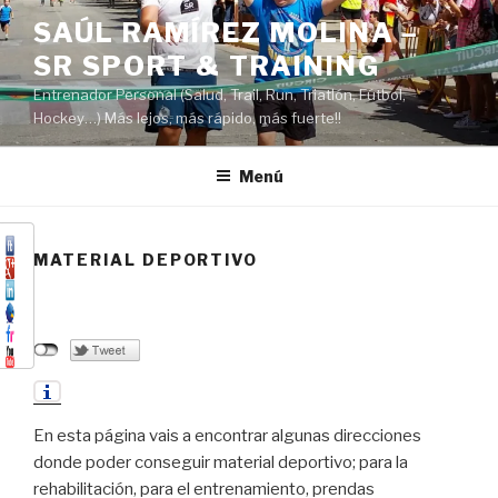
Saltar
SAÚL RAMÍREZ MOLINA –
al
SR SPORT & TRAINING
contenido
Entrenador Personal (Salud, Trail, Run, Triatlón, Fútbol,
Hockey…) Más lejos, más rápido, más fuerte!!
Menú
MATERIAL DEPORTIVO
En esta página vais a encontrar algunas direcciones
donde poder conseguir material deportivo; para la
rehabilitación, para el entrenamiento, prendas