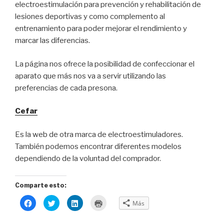
electroestimulación para prevención y rehabilitación de
lesiones deportivas y como complemento al
entrenamiento para poder mejorar el rendimiento y
marcar las diferencias.
La página nos ofrece la posibilidad de confeccionar el
aparato que más nos va a servir utilizando las
preferencias de cada presona.
Cefar
Es la web de otra marca de electroestimuladores.
También podemos encontrar diferentes modelos
dependiendo de la voluntad del comprador.
Comparte esto:
H
H
H
H
Más
a
a
a
a
z
z
z
z
c
c
c
c