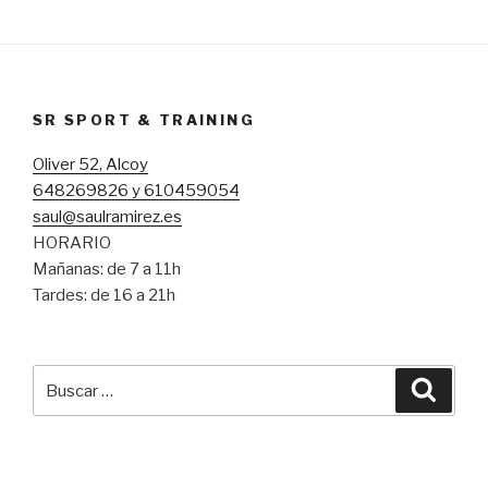
SR SPORT & TRAINING
Oliver 52, Alcoy
648269826 y 610459054
saul@saulramirez.es
HORARIO
Mañanas: de 7 a 11h
Tardes: de 16 a 21h
Buscar
Busca
por: