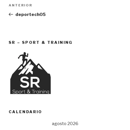
Navegación
Entrada
ANTERIOR
de
anterior:
deportech05
entradas
SR – SPORT & TRAINING
CALENDARIO
agosto 2026