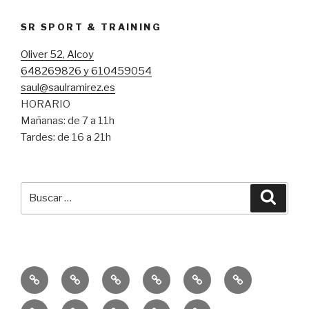
SR SPORT & TRAINING
Oliver 52, Alcoy
648269826 y 610459054
saul@saulramirez.es
HORARIO
Mañanas: de 7 a 11h
Tardes: de 16 a 21h
Buscar
Busca
por:
Inicio
Entrenamiento
Entrenamiento
Consejos
Servicio
Equipo
Personal
Funcional
SR
Educación
Publicaciones
10k
Un
Sprint