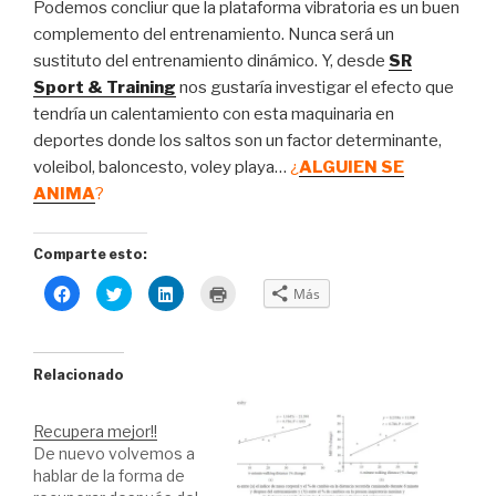
Podemos concliur que la plataforma vibratoria es un buen
complemento del entrenamiento. Nunca será un
sustituto del entrenamiento dinámico. Y, desde
SR
Sport & Training
nos gustaría investigar el efecto que
tendría un calentamiento con esta maquinaria en
deportes donde los saltos son un factor determinante,
voleibol, baloncesto, voley playa…
¿
ALGUIEN SE
ANIMA
?
Comparte esto:
H
H
H
H
Más
a
a
a
a
z
z
z
z
c
c
c
c
l
l
l
l
i
i
i
i
c
c
c
c
Relacionado
p
p
p
p
a
a
a
a
r
r
r
r
a
a
a
a
Recupera mejor!!
c
c
c
i
o
o
o
m
De nuevo volvemos a
m
m
m
p
hablar de la forma de
p
p
p
r
a
a
a
i