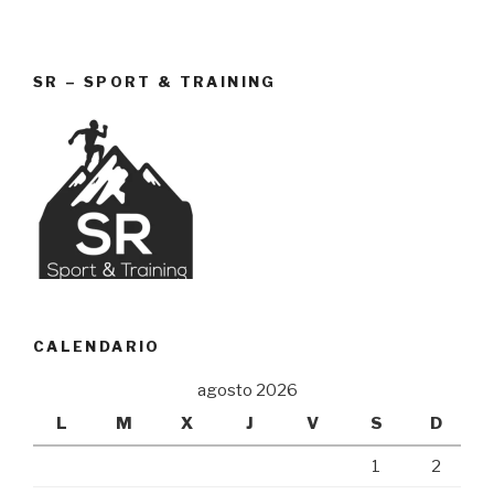
SR – SPORT & TRAINING
CALENDARIO
agosto 2026
L
M
X
J
V
S
D
1
2