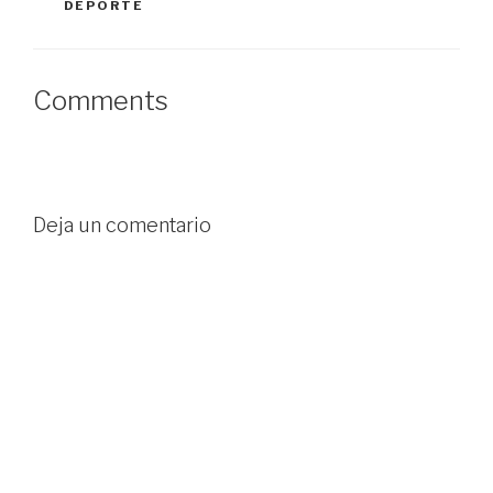
a
)
a
DEPORTE
)
)
Comments
Deja un comentario