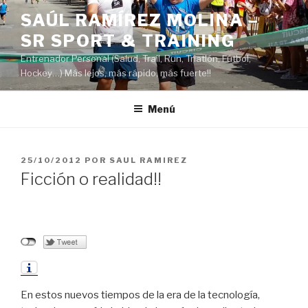
Saltar
SAÚL RAMÍREZ MOLINA –
al
SR SPORT & TRAINING
contenido
Entrenador Personal (Salud, Trail, Run, Triatlón, Fútbol,
Hockey…) Más lejos, más rápido, más fuerte!!
Menú
PUBLICADO
25/10/2012
POR
SAUL RAMIREZ
EL
Ficción o realidad!!
En estos nuevos tiempos de la era de la tecnología,