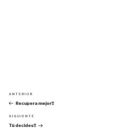
Navegación
Entrada
ANTERIOR
de
anterior:
Recupera mejor!!
entradas
Siguiente
SIGUIENTE
entrada
Tú decides!!