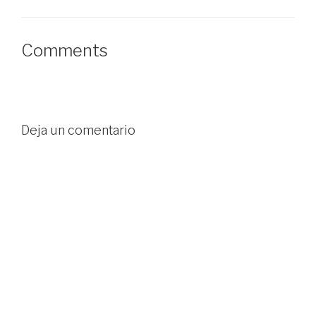
estiramientos o incluso
electroestimulación...…
Comments
Deja un comentario