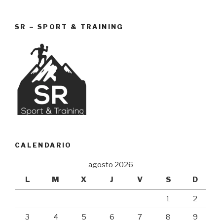
SR – SPORT & TRAINING
CALENDARIO
agosto 2026
L
M
X
J
V
S
D
1
2
3
4
5
6
7
8
9