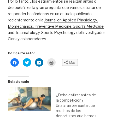
Por lo tanto, ¿los estiramientos se realizan antes o
después?, es la gran pregunta que vamos a tratar de
responder basándonos en un estudio publicado
recientemente en la
Journal on Applied Physiology,
Biomechanics, Preventive Medicine,
Sports Medicine
and Traumatology, Sports Psychology
del investigador
Clark y colaboradores.
Comparte esto:
H
H
H
H
Más
a
a
a
a
z
z
z
z
c
c
c
c
l
l
l
l
i
i
i
i
c
c
c
c
Relacionado
p
p
p
p
a
a
a
a
r
r
r
r
a
a
a
a
¿Debo estirar antes de
c
c
c
i
o
o
o
m
la competición?
m
m
m
p
p
p
p
r
Una gran pregunta que
a
a
a
i
muchos de los
r
r
r
m
t
t
t
i
deportistas que hemos