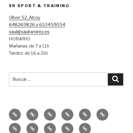
SR SPORT & TRAINING
Oliver 52, Alcoy
648269826 y 610459054
saul@saulramirez.es
HORARIO
Mañanas: de 7 a 11h
Tardes: de 16 a 21h
Buscar
Busca
por:
Inicio
Entrenamiento
Entrenamiento
Consejos
Servicio
Equipo
Personal
Funcional
SR
Educación
Publicaciones
10k
Un
Sprint