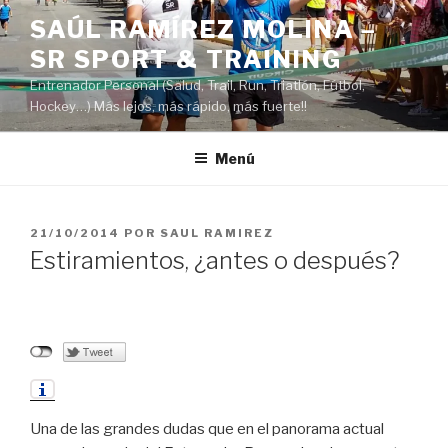
Saltar
SAÚL RAMÍREZ MOLINA –
al
SR SPORT & TRAINING
contenido
Entrenador Personal (Salud, Trail, Run, Triatlón, Fútbol,
Hockey…) Más lejos, más rápido, más fuerte!!
Menú
PUBLICADO
21/10/2014
POR
SAUL RAMIREZ
EL
Estiramientos, ¿antes o después?
Una de las grandes dudas que en el panorama actual