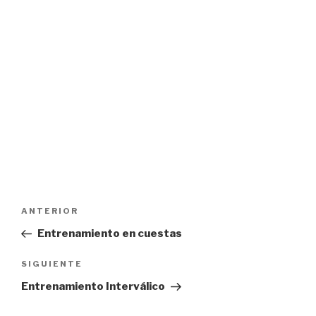
Navegación
Entrada
ANTERIOR
de
anterior:
Entrenamiento en cuestas
entradas
Siguiente
SIGUIENTE
entrada
Entrenamiento Interválico