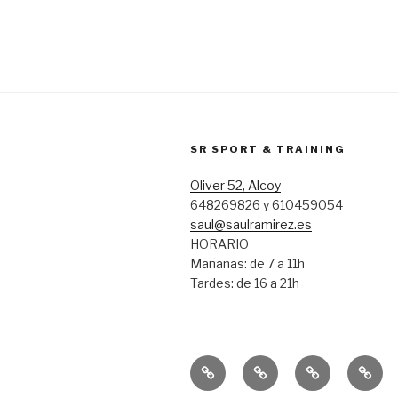
SR SPORT & TRAINING
Oliver 52, Alcoy
648269826 y 610459054
saul@saulramirez.es
HORARIO
Mañanas: de 7 a 11h
Tardes: de 16 a 21h
Inicio
Entrenamiento
Entrenamien
Conse
Personal
Funcional