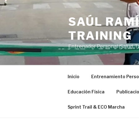
Saltar
al
SAÚL RAMÍ
contenido
TRAINING
Entrenador Personal (Salud, Tra
Inicio
Entrenamiento Perso
Educación Física
Publicaci
Sprint Trail & ECO Marcha