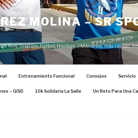
REZ MOLINA – SR SP
il, Run, Triatlón, Fútbol, Hockey…) Más lejos, más rápido, má
nal
Entrenamiento Funcional
Consejos
Servicio
ones – GISD
10k Solidaria La Salle
Un Reto Para Una C