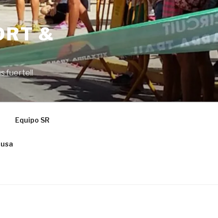
ORT &
s fuerte!!
Equipo SR
ausa