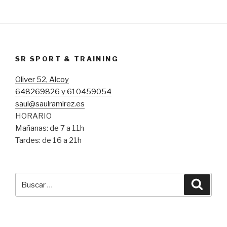
SR SPORT & TRAINING
Oliver 52, Alcoy
648269826 y 610459054
saul@saulramirez.es
HORARIO
Mañanas: de 7 a 11h
Tardes: de 16 a 21h
Buscar
Busca
por: