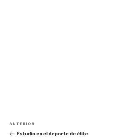
Navegación
Entrada
ANTERIOR
de
anterior:
Estudio en el deporte de élite
entradas