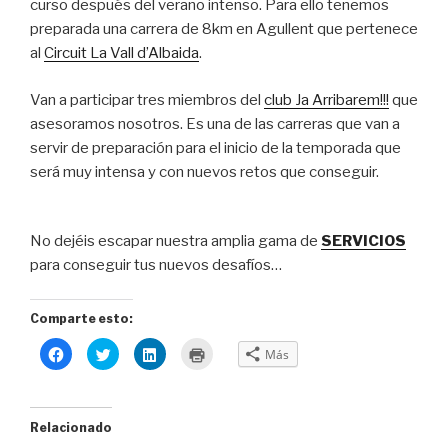
curso después del verano intenso. Para ello tenemos
preparada una carrera de 8km en Agullent que pertenece
al
Circuit La Vall d’Albaida
.
Van a participar tres miembros del
club Ja Arribarem!!!
que
asesoramos nosotros. Es una de las carreras que van a
servir de preparación para el inicio de la temporada que
será muy intensa y con nuevos retos que conseguir.
No dejéis escapar nuestra amplia gama de
SERVICIOS
para conseguir tus nuevos desafíos…
Comparte esto:
H
H
H
H
Más
a
a
a
a
z
z
z
z
c
c
c
c
l
l
l
l
i
i
i
i
c
c
c
c
Relacionado
p
p
p
p
a
a
a
a