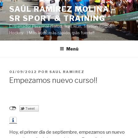
Saltar
SAÚL RAMÍREZ MOLINA –
al
SR SPORT & TRAINING
contenido
Entrenador Personal (Salud, Trail, Run, Triatlón, Fútbol,
Hockey…) Más lejos, más rápido, más fuerte!!
Menú
PUBLICADO
01/09/2012
POR
SAUL RAMIREZ
EL
Empezamos nuevo curso!!
Hoy, el primer día de septiembre, empezamos un nuevo